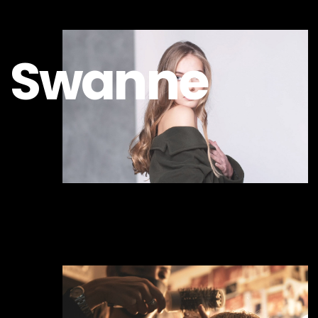
S
w
a
n
n
e