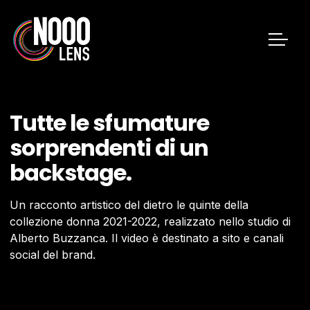
T
u
t
t
e
l
e
s
f
u
m
a
t
u
r
e
s
o
r
p
r
e
n
d
e
n
t
i
d
i
u
n
b
a
c
k
s
t
a
g
e
.
Un racconto artistico del dietro le quinte della
collezione donna 2021-2022, realizzato nello studio di
Alberto Buzzanca. Il video è destinato a sito e canali
social del brand.